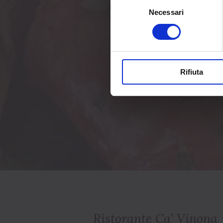
Selezione
Necessari
del
consenso
Rifiuta
Ristorante Ca’ Vinona