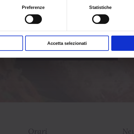
Preferenze
Statistiche
Photogallery
Accetta selezionati
Ambiente e Portate del Ristorante Ca’ Vinona
Orari
New