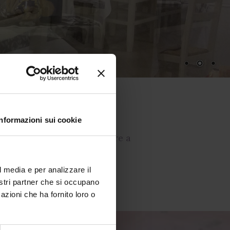
a
Informazioni sui cookie
 gustare menu di pesce oltre a
l media e per analizzare il
i piatti a base di pesce.
nostri partner che si occupano
azioni che ha fornito loro o