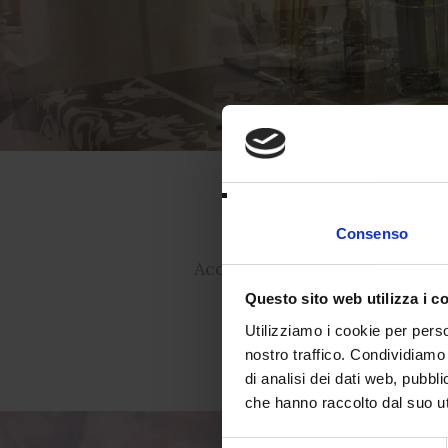
Consenso
Accogliamo i clienti in un am
Questo sito web utilizza i c
Utilizziamo i cookie per perso
Tra i prodotti sono disp
nostro traffico. Condividiamo 
di analisi dei dati web, pubbl
che hanno raccolto dal suo uti