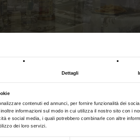
Benvenuti al ristorante Ca’ Vinon
Dettagli
biente ampio, familiare e confortevole in cui poter
squisiti piatti della tradizionale cucina romagnola.
ookie
nalizzare contenuti ed annunci, per fornire funzionalità dei socia
onibili deliziosi dolci, specialità alla griglia e una vasta gamma d
inoltre informazioni sul modo in cui utilizza il nostro sito con i 
icità e social media, i quali potrebbero combinarle con altre inform
lizzo dei loro servizi.